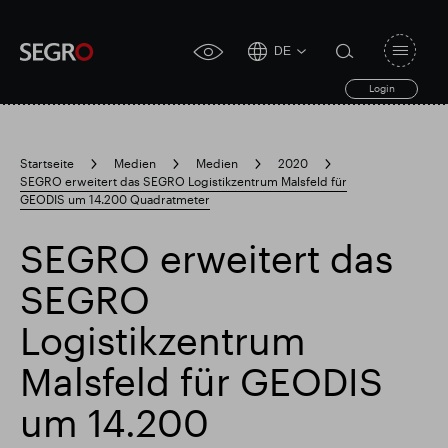
DE
Open
click
navigat
search
Login
for
toggle
form
accessibility
tool
Startseite
Medien
Medien
2020
SEGRO erweitert das SEGRO Logistikzentrum Malsfeld für
Search
GEODIS um 14.200 Quadratmeter
Clea
Clear
for
Submit
sub
search
SEGRO erweitert das
Popular search
SEGRO
Verantwortlich SEGRO
Slough Handelsgut
Logistikzentrum
Malsfeld für GEODIS
Finanzielle Ergebnisse
Trading-Update
um 14.200