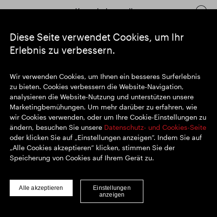
Kontakt herstellen
Diese Seite verwendet Cookies, um Ihr
Erlebnis zu verbessern.
https://www.linkedin.com/
https://www.youtube.com/
https://twitter.com/segrop
SEGRO plc
Wir verwenden Cookies, um Ihnen ein besseres Surferlebnis
Eingetragener Sitz: 1 New Burlington Place, London W1S 2HR
zu bieten. Cookies verbessern die Website-Navigation,
Im Vereinigten Königreich registrierte Nr. 167591
analysieren die Website-Nutzung und unterstützen unsere
Registrierungsort: England & Wales
Marketingbemühungen. Um mehr darüber zu erfahren, wie
wir Cookies verwenden, oder um Ihre Cookie-Einstellungen zu
ändern, besuchen Sie unsere
Datenschutz- und Cookies-Seite
oder klicken Sie auf „Einstellungen anzeigen“. Indem Sie auf
© SEGRO 2022
„Alle Cookies akzeptieren“ klicken, stimmen Sie der
Speicherung von Cookies auf Ihrem Gerät zu.
Haftungsausschluss
Datenschutz-Bestimmungen
Cookie-Richtlinie
Alle akzeptieren
Einstellungen
anzeigen