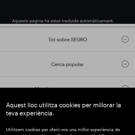
Aquesta pàgina ha estat traduïda automàticament.
Tot sobre SEGRO
Cerca popular
Mantingueu-vos en contacte
Aquest lloc utilitza cookies per millorar la
teva experiència.
https://www.linkedin.com/
https://www.youtube.com/
https://twitter.com/segrop
SEGRO plc
Utilitzem cookies per oferir-vos una millor experiència de
Domicili social: 1 New Burlington Place, Londres W1S 2HR