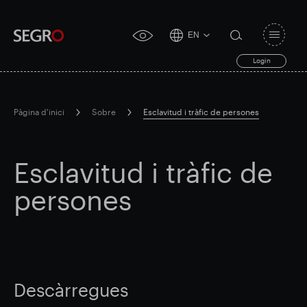
EN
Open
click
navigat
search
Login
for
toggle
form
accessibility
tool
Pàgina d'inici
Sobre
Esclavitud i tràfic de persones
Search
Clea
Clar
for
Submit
sub
Esclavitud i tràfic de
search
Cerca popular
persones
Responsable SEGRO
Finca comercial de Slough
Resultats financers
Descàrregues