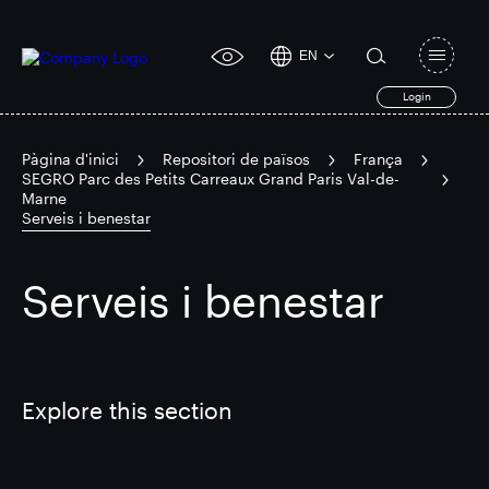
EN
Open
click
navigat
search
Login
for
toggle
form
accessibility
tool
Pàgina d'inici
Repositori de països
França
SEGRO Parc des Petits Carreaux Grand Paris Val-de-
Marne
Search
Serveis i benestar
Clea
Clar
for
Submit
sub
search
Cerca popular
Serveis i benestar
Responsable SEGRO
Explore this section
Finca comercial de Slough
Resultats financers