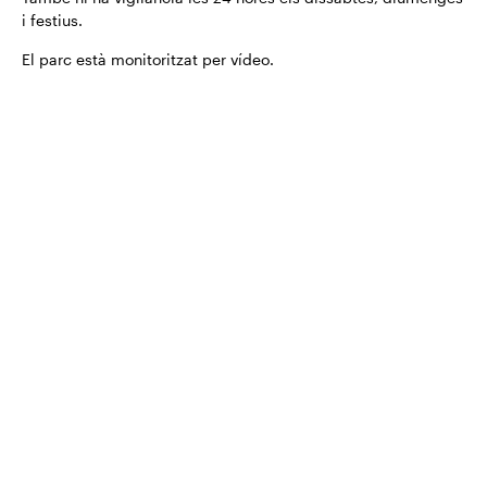
i festius.
El parc està monitoritzat per vídeo.
Serveis i benestar
Projectes de desenvolupament