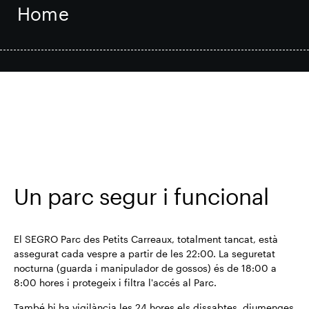
Home
Actualització comercial
Smart Park
Desenvolupament sostenible
Mapa i visita virtual
Un parc segur i funcional
Alguns números
El SEGRO Parc des Petits Carreaux, totalment tancat, està
assegurat cada vespre a partir de les 22:00. La seguretat
nocturna (guarda i manipulador de gossos) és de 18:00 a
8:00 hores i protegeix i filtra l'accés al Parc.
Zones disponibles
També hi ha vigilància les 24 hores els dissabtes, diumenges