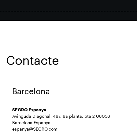
Actualització comercial
Smart Park
Les nostres finques
Contacte
Contacte
Barcelona
SEGRO Espanya
Avinguda Diagonal, 467, 6a planta, pta 2 08036
Barcelona Espanya
espanya@SEGRO.com