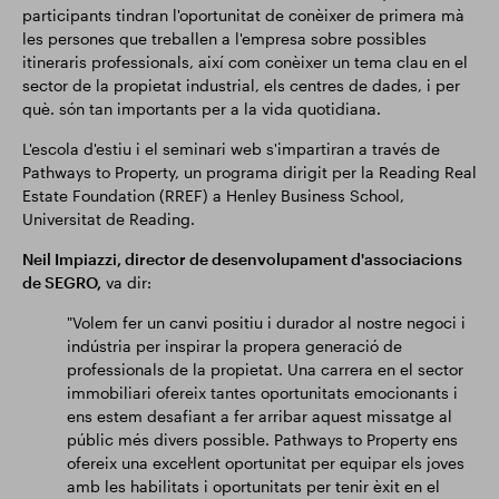
participants tindran l'oportunitat de conèixer de primera mà
les persones que treballen a l'empresa sobre possibles
itineraris professionals, així com conèixer un tema clau en el
sector de la propietat industrial, els centres de dades, i per
què. són tan importants per a la vida quotidiana.
L'escola d'estiu i el seminari web s'impartiran a través de
Pathways to Property, un programa dirigit per la Reading Real
Estate Foundation (RREF) a Henley Business School,
Universitat de Reading.
Neil Impiazzi, director de desenvolupament d'associacions
de SEGRO,
va dir:
"Volem fer un canvi positiu i durador al nostre negoci i
indústria per inspirar la propera generació de
professionals de la propietat. Una carrera en el sector
immobiliari ofereix tantes oportunitats emocionants i
ens estem desafiant a fer arribar aquest missatge al
públic més divers possible. Pathways to Property ens
ofereix una excel·lent oportunitat per equipar els joves
amb les habilitats i oportunitats per tenir èxit en el