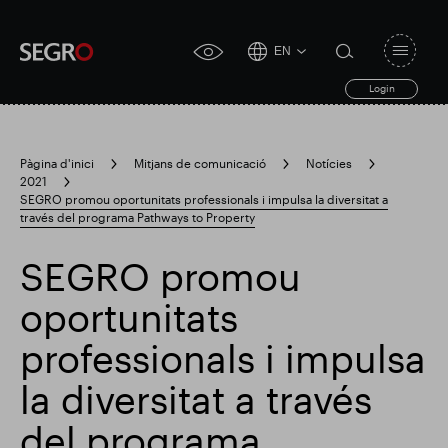
EN
Open
click
navigat
search
Login
for
toggle
form
accessibility
tool
Pàgina d'inici
Mitjans de comunicació
Notícies
2021
Search
SEGRO promou oportunitats professionals i impulsa la diversitat a
Clea
Clar
for
través del programa Pathways to Property
Submit
sub
search
Cerca popular
SEGRO promou
oportunitats
Responsable SEGRO
professionals i impulsa
la diversitat a través
Finca comercial de Slough
Resultats financers
del programa