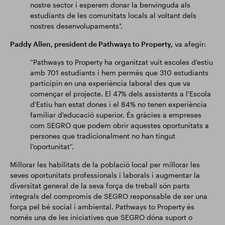
nostre sector i esperem donar la benvinguda als
estudiants de les comunitats locals al voltant dels
nostres desenvolupaments".
Paddy Allen, president de Pathways to Property,
va afegir:
“Pathways to Property ha organitzat vuit escoles d'estiu
amb 701 estudiants i hem permès que 310 estudiants
participin en una experiència laboral des que va
començar el projecte. El 47% dels assistents a l'Escola
d'Estiu han estat dones i el 84% no tenen experiència
familiar d'educació superior. És gràcies a empreses
com SEGRO que podem obrir aquestes oportunitats a
persones que tradicionalment no han tingut
l'oportunitat”.
Millorar les habilitats de la població local per millorar les
seves oportunitats professionals i laborals i augmentar la
diversitat general de la seva força de treball són parts
integrals del compromís de SEGRO responsable de ser una
força pel bé social i ambiental. Pathways to Property és
només una de les iniciatives que SEGRO dóna suport o