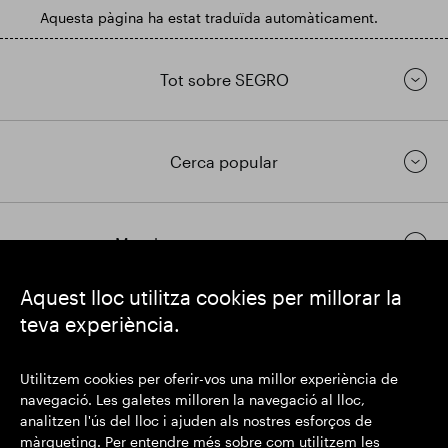
Aquesta pàgina ha estat traduïda automàticament.
Tot sobre SEGRO
Cerca popular
Mantingueu-vos en contacte
Aquest lloc utilitza cookies per millorar la
teva experiència.
https://www.linkedin.com/
https://www.youtube.com/
https://twitter.com/segrop
SEGRO plc
Utilitzem cookies per oferir-vos una millor experiència de
Domicili social: 1 New Burlington Place, Londres W1S 2HR
navegació. Les galetes milloren la navegació al lloc,
Número de registre al Regne Unit 167591
analitzen l'ús del lloc i ajuden als nostres esforços de
Lloc de registre: Anglaterra i Gal·les
màrqueting. Per entendre més sobre com utilitzem les