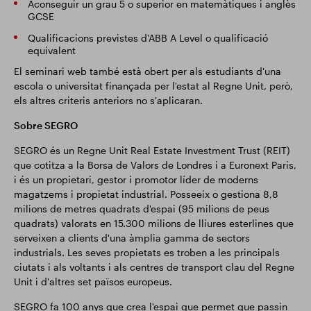
Aconseguir un grau 5 o superior en matemàtiques i anglès
GCSE
Qualificacions previstes d'ABB A Level o qualificació
equivalent
El seminari web també està obert per als estudiants d'una
escola o universitat finançada per l'estat al Regne Unit, però,
els altres criteris anteriors no s'aplicaran.
Sobre SEGRO
SEGRO és un Regne Unit Real Estate Investment Trust (REIT)
que cotitza a la Borsa de Valors de Londres i a Euronext Paris,
i és un propietari, gestor i promotor líder de moderns
magatzems i propietat industrial. Posseeix o gestiona 8,8
milions de metres quadrats d'espai (95 milions de peus
quadrats) valorats en 15.300 milions de lliures esterlines que
serveixen a clients d'una àmplia gamma de sectors
industrials. Les seves propietats es troben a les principals
ciutats i als voltants i als centres de transport clau del Regne
Unit i d'altres set països europeus.
SEGRO fa 100 anys que crea l'espai que permet que passin