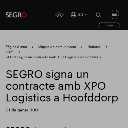
EN
Open
click
navigat
search
Login
for
toggle
form
accessibility
tool
Pàgina d'inici
Mitjans de comunicació
Notícies
2021
Search
SEGRO signa un contracte amb XPO Logistics a Hoofddorp
Clea
Clar
for
Submit
sub
search
SEGRO signa un
Cerca popular
contracte amb XPO
Responsable SEGRO
Logistics a Hoofddorp
01 de gener 0001
Finca comercial de Slough
Resultats financers