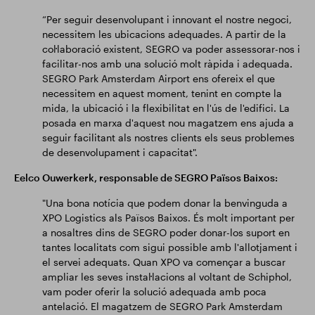
“Per seguir desenvolupant i innovant el nostre negoci,
necessitem les ubicacions adequades. A partir de la
col·laboració existent, SEGRO va poder assessorar-nos i
facilitar-nos amb una solució molt ràpida i adequada.
SEGRO Park Amsterdam Airport ens ofereix el que
necessitem en aquest moment, tenint en compte la
mida, la ubicació i la flexibilitat en l'ús de l'edifici. La
posada en marxa d'aquest nou magatzem ens ajuda a
seguir facilitant als nostres clients els seus problemes
de desenvolupament i capacitat".
Eelco Ouwerkerk, responsable de SEGRO Països Baixos:
"Una bona notícia que podem donar la benvinguda a
XPO Logistics als Països Baixos. És molt important per
a nosaltres dins de SEGRO poder donar-los suport en
tantes localitats com sigui possible amb l'allotjament i
el servei adequats. Quan XPO va començar a buscar
ampliar les seves instal·lacions al voltant de Schiphol,
vam poder oferir la solució adequada amb poca
antelació. El magatzem de SEGRO Park Amsterdam