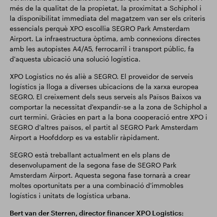
més de la qualitat de la propietat, la proximitat a Schiphol i
la disponibilitat immediata del magatzem van ser els criteris
essencials perquè XPO escollia SEGRO Park Amsterdam
Airport. La infraestructura òptima, amb connexions directes
amb les autopistes A4/A5, ferrocarril i transport públic, fa
d'aquesta ubicació una solució logística.
XPO Logistics no és aliè a SEGRO. El proveïdor de serveis
logístics ja lloga a diverses ubicacions de la xarxa europea
SEGRO. El creixement dels seus serveis als Països Baixos va
comportar la necessitat d'expandir-se a la zona de Schiphol a
curt termini. Gràcies en part a la bona cooperació entre XPO i
SEGRO d'altres països, el partit al SEGRO Park Amsterdam
Airport a Hoofddorp es va establir ràpidament.
SEGRO està treballant actualment en els plans de
desenvolupament de la segona fase de SEGRO Park
Amsterdam Airport. Aquesta segona fase tornarà a crear
moltes oportunitats per a una combinació d'immobles
logístics i unitats de logística urbana.
Bert van der Sterren, director financer XPO Logistics: