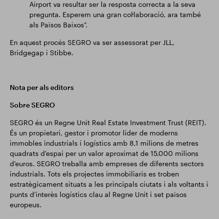
Airport va resultar ser la resposta correcta a la seva
pregunta. Esperem una gran col·laboració, ara també
als Països Baixos".
En aquest procés SEGRO va ser assessorat per JLL,
Bridgegap i Stibbe.
Nota per als editors
Sobre SEGRO
SEGRO és un Regne Unit Real Estate Investment Trust (REIT).
És un propietari, gestor i promotor líder de moderns
immobles industrials i logístics amb 8,1 milions de metres
quadrats d'espai per un valor aproximat de 15.000 milions
d'euros. SEGRO treballa amb empreses de diferents sectors
industrials. Tots els projectes immobiliaris es troben
estratègicament situats a les principals ciutats i als voltants i
punts d'interès logístics clau al Regne Unit i set països
europeus.