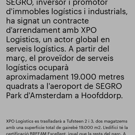
SEGRO, inversor i promotor
d'immobles logístics i industrials,
Actualització comercial
Smart Park
ha signat un contracte
d'arrendament amb XPO
Logistics, un actor global en
serveis logístics. A partir del
març, el proveïdor de serveis
logístics ocuparà
aproximadament 19.000 metres
quadrats a l'aeroport de SEGRO
Park d'Amsterdam a Hoofddorp.
XPO Logistics es traslladarà a Tufsteen 2 i 3, dos magatzems
amb una superfície total de gairebé 19.000 m2. L'edifici té la
certificació BREEAM Excellent, igual que la resta del parc. A