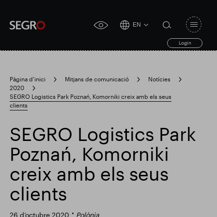
EN
Open
click
navigat
search
Login
for
toggle
form
accessibility
tool
Pàgina d'inici
Mitjans de comunicació
Notícies
2020
Search
SEGRO Logistics Park Poznań, Komorniki creix amb els seus
Clea
Clar
for
clients
Submit
sub
search
Cerca popular
SEGRO Logistics Park
Poznań, Komorniki
Responsable SEGRO
creix amb els seus
clients
Finca comercial de Slough
Resultats financers
26 d’octubre 2020
Polònia