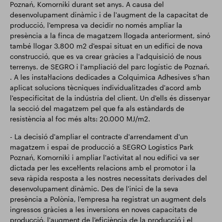
Poznań, Komorniki durant set anys. A causa del
desenvolupament dinàmic i de l'augment de la capacitat de
producció, l'empresa va decidir no només ampliar la
presència a la finca de magatzem llogada anteriorment, sinó
també llogar 3.800 m2 d'espai situat en un edifici de nova
construcció, que es va crear gràcies a l'adquisició de nous
terrenys. de SEGRO i l'ampliació del parc logístic de Poznań.
. A les instal·lacions dedicades a Colquimica Adhesives s'han
aplicat solucions tècniques individualitzades d'acord amb
l'especificitat de la indústria del client. Un d'ells és dissenyar
la secció del magatzem pel que fa als estàndards de
resistència al foc més alts: 20.000 MJ/m2.
- La decisió d'ampliar el contracte d'arrendament d'un
magatzem i espai de producció a SEGRO Logistics Park
Poznań, Komorniki i ampliar l'activitat al nou edifici va ser
dictada per les excel·lents relacions amb el promotor i la
seva ràpida resposta a les nostres necessitats derivades del
desenvolupament dinàmic. Des de l'inici de la seva
presència a Polònia, l'empresa ha registrat un augment dels
ingressos gràcies a les inversions en noves capacitats de
producció, l'augment de l'eficiència de la producció i el