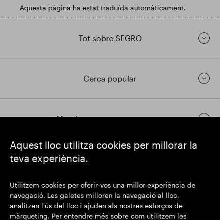
Aquesta pàgina ha estat traduïda automàticament.
Tot sobre SEGRO
Cerca popular
Mantingueu-vos en contacte
Aquest lloc utilitza cookies per millorar la
teva experiència.
https://www.linkedin.com/
https://www.youtube.com/
https://twitter.com/segrop
SEGRO plc
Utilitzem cookies per oferir-vos una millor experiència de
Domicili social: 1 New Burlington Place, Londres W1S 2HR
navegació. Les galetes milloren la navegació al lloc,
Número de registre al Regne Unit 167591
analitzen l'ús del lloc i ajuden als nostres esforços de
Lloc de registre: Anglaterra i Gal·les
màrqueting. Per entendre més sobre com utilitzem les