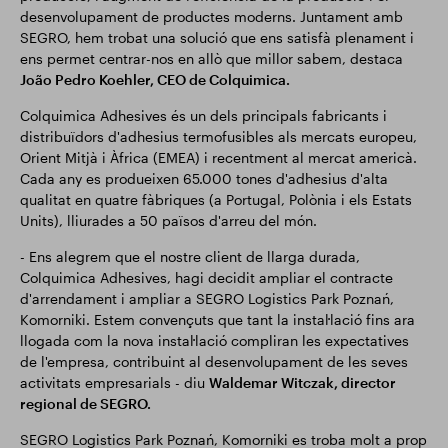
desenvolupament de productes moderns. Juntament amb
SEGRO, hem trobat una solució que ens satisfà plenament i
ens permet centrar-nos en allò que millor sabem, destaca
João Pedro Koehler, CEO de Colquimica.
Colquimica Adhesives és un dels principals fabricants i
distribuïdors d'adhesius termofusibles als mercats europeu,
Orient Mitjà i Àfrica (EMEA) i recentment al mercat americà.
Cada any es produeixen 65.000 tones d'adhesius d'alta
qualitat en quatre fàbriques (a Portugal, Polònia i els Estats
Units), lliurades a 50 països d'arreu del món.
- Ens alegrem que el nostre client de llarga durada,
Colquimica Adhesives, hagi decidit ampliar el contracte
d'arrendament i ampliar a SEGRO Logistics Park Poznań,
Komorniki. Estem convençuts que tant la instal·lació fins ara
llogada com la nova instal·lació compliran les expectatives
de l'empresa, contribuint al desenvolupament de les seves
activitats empresarials - diu
Waldemar Witczak, director
regional de SEGRO.
SEGRO Logistics Park Poznań, Komorniki es troba molt a prop