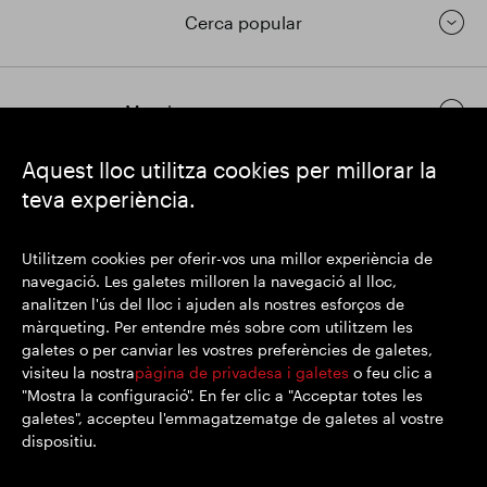
Cerca popular
Mantingueu-vos en contacte
Aquest lloc utilitza cookies per millorar la
teva experiència.
https://www.linkedin.com/
https://www.youtube.com/
https://twitter.com/segrop
SEGRO plc
Utilitzem cookies per oferir-vos una millor experiència de
Domicili social: 1 New Burlington Place, Londres W1S 2HR
navegació. Les galetes milloren la navegació al lloc,
Número de registre al Regne Unit 167591
analitzen l'ús del lloc i ajuden als nostres esforços de
Lloc de registre: Anglaterra i Gal·les
màrqueting. Per entendre més sobre com utilitzem les
galetes o per canviar les vostres preferències de galetes,
visiteu la nostra
pàgina de privadesa i galetes
o feu clic a
"Mostra la configuració". En fer clic a "Acceptar totes les
© SEGRO 2022
galetes", accepteu l'emmagatzematge de galetes al vostre
dispositiu.
Exempció de responsabilitat
Política de privacitat