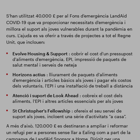
S'han utilitzat 40.000 £ per al Fons d'emergència LandAid
COVID-19 que va proporcionar necessitats d'emergència i
millora el suport als joves vulnerables durant la pandèmia en
curs. L'ajuda es va oferir a través de projectes a tot el Regne
Unit, que inclouen:
Evolve Housing & Support
: cobrir el cost d'un pressupost
d'aliments d'emergència, EPI, impressió de paquets de
salut mental i serveis de neteja
Horizons actius
: lliurament de paquets d'aliments
d'emergència i articles bàsics als joves i pagar els costos
dels voluntaris, l'EPI i una instal·lació de treball a distància
Atenció i suport de Look Ahead
: cobreix el cost dels
aliments, l'EPI i altres articles essencials per als joves
St Christopher's Fellowship
: ofereix el seu servei de
suport als joves, incloent una sèrie d'activitats "a casa".
A més d'això, 120.000 £ es destinaran a ampliar i reformar
un refugi per a persones sense llar a Ealing com a part de la
campanya de LandAid Sponsor a Home. Dirigit per una