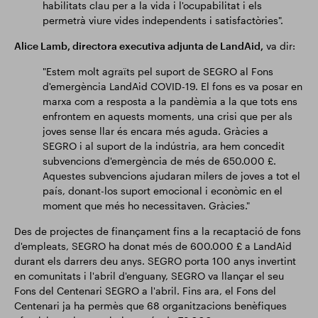
habilitats clau per a la vida i l'ocupabilitat i els
permetrà viure vides independents i satisfactòries".
Alice Lamb, directora executiva adjunta de LandAid,
va dir:
"Estem molt agraïts pel suport de SEGRO al Fons
d'emergència LandAid COVID-19. El fons es va posar en
marxa com a resposta a la pandèmia a la que tots ens
enfrontem en aquests moments, una crisi que per als
joves sense llar és encara més aguda. Gràcies a
SEGRO i al suport de la indústria, ara hem concedit
subvencions d'emergència de més de 650.000 £.
Aquestes subvencions ajudaran milers de joves a tot el
país, donant-los suport emocional i econòmic en el
moment que més ho necessitaven. Gràcies."
Des de projectes de finançament fins a la recaptació de fons
d'empleats, SEGRO ha donat més de 600.000 £ a LandAid
durant els darrers deu anys. SEGRO porta 100 anys invertint
en comunitats i l'abril d'enguany, SEGRO va llançar el seu
Fons del Centenari SEGRO a l'abril. Fins ara, el Fons del
Centenari ja ha permès que 68 organitzacions benèfiques