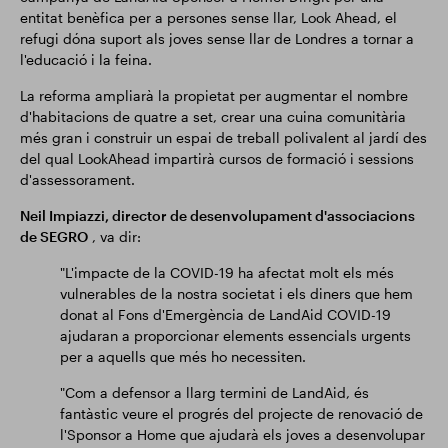
entitat benèfica per a persones sense llar, Look Ahead, el
refugi dóna suport als joves sense llar de Londres a tornar a
l'educació i la feina.
La reforma ampliarà la propietat per augmentar el nombre
d'habitacions de quatre a set, crear una cuina comunitària
més gran i construir un espai de treball polivalent al jardí des
del qual LookAhead impartirà cursos de formació i sessions
d'assessorament.
Neil Impiazzi, director de desenvolupament d'associacions
de SEGRO
, va dir:
"L'impacte de la COVID-19 ha afectat molt els més
vulnerables de la nostra societat i els diners que hem
donat al Fons d'Emergència de LandAid COVID-19
ajudaran a proporcionar elements essencials urgents
per a aquells que més ho necessiten.
"Com a defensor a llarg termini de LandAid, és
fantàstic veure el progrés del projecte de renovació de
l'Sponsor a Home que ajudarà els joves a desenvolupar