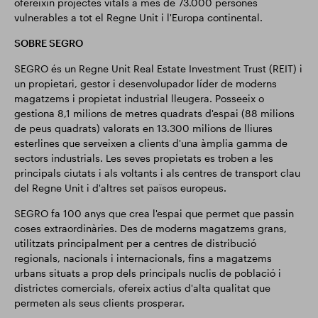
ofereixin projectes vitals a més de 73.000 persones
vulnerables a tot el Regne Unit i l'Europa continental.
SOBRE SEGRO
SEGRO és un Regne Unit Real Estate Investment Trust (REIT) i
un propietari, gestor i desenvolupador líder de moderns
magatzems i propietat industrial lleugera. Posseeix o
gestiona 8,1 milions de metres quadrats d'espai (88 milions
de peus quadrats) valorats en 13.300 milions de lliures
esterlines que serveixen a clients d'una àmplia gamma de
sectors industrials. Les seves propietats es troben a les
principals ciutats i als voltants i als centres de transport clau
del Regne Unit i d'altres set països europeus.
SEGRO fa 100 anys que crea l'espai que permet que passin
coses extraordinàries. Des de moderns magatzems grans,
utilitzats principalment per a centres de distribució
regionals, nacionals i internacionals, fins a magatzems
urbans situats a prop dels principals nuclis de població i
districtes comercials, ofereix actius d'alta qualitat que
permeten als seus clients prosperar.