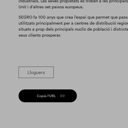
industrials. Les seves propietats es troben a les principals
Unit i d'altres set països europeus.
SEGRO fa 100 anys que crea l'espai que permet que pass
utilitzats principalment per a centres de distribució regi
situats a prop dels principals nuclis de població i distric
seus clients prosperar.
Lloguers
Copia l'URL