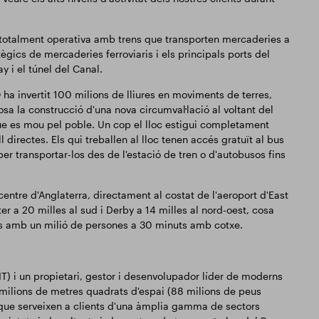
tà totalment operativa amb trens que transporten mercaderies a
ègics de mercaderies ferroviaris i els principals ports del
i el túnel del Canal.
 ha invertit 100 milions de lliures en moviments de terres,
losa la construcció d'una nova circumval·lació al voltant del
que es mou pel poble. Un cop el lloc estigui completament
directes. Els qui treballen al lloc tenen accés gratuït al bus
per transportar-los des de l'estació de tren o d'autobusos fins
ntre d'Anglaterra, directament al costat de l'aeroport d'East
r a 20 milles al sud i Derby a 14 milles al nord-oest, cosa
ats amb un milió de persones a 30 minuts amb cotxe.
) i un propietari, gestor i desenvolupador líder de moderns
 milions de metres quadrats d'espai (88 milions de peus
s que serveixen a clients d'una àmplia gamma de sectors