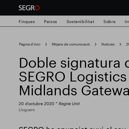
Finques
Països
Sostenibilitat
Sobre
In
Search
Pàgina d'inici
Mitjans de comunicació
Notícies
2
for
Submit
Doble signatura 
Cerca popular
search
SEGRO Logistics 
Responsable SEGRO
Finca comercial
Midlands Gatew
20 d’octubre 2020
Regne Unit
Lloguers