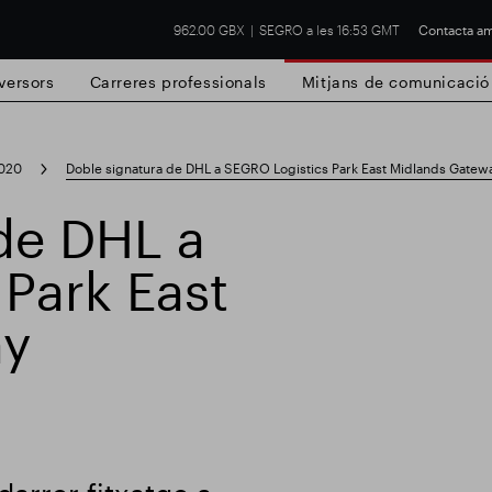
962.00 GBX
SEGRO a les 16:53 GMT
Contacta am
versors
Carreres professionals
Mitjans de comunicació
020
Doble signatura de DHL a SEGRO Logistics Park East Midlands Gatew
de DHL a
Park East
 de Slough
Resultats financers
Actualitz
ay