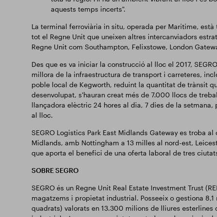
aquests temps incerts".
La terminal ferroviària in situ, operada per Maritime, es
tot el Regne Unit que uneixen altres intercanviadors estrat
Regne Unit com Southampton, Felixstowe, London Gateway 
Des que es va iniciar la construcció al lloc el 2017, SEGRO
millora de la infraestructura de transport i carreteres, inc
poble local de Kegworth, reduint la quantitat de trànsit 
desenvolupat, s'hauran creat més de 7.000 llocs de treball 
llançadora elèctric 24 hores al dia, 7 dies de la setmana, 
al lloc.
SEGRO Logistics Park East Midlands Gateway es troba al ce
Midlands, amb Nottingham a 13 milles al nord-est, Leiceste
que aporta el benefici de una oferta laboral de tres ciut
SOBRE SEGRO
SEGRO és un Regne Unit Real Estate Investment Trust (REIT
magatzems i propietat industrial. Posseeix o gestiona 8,1
quadrats) valorats en 13.300 milions de lliures esterline