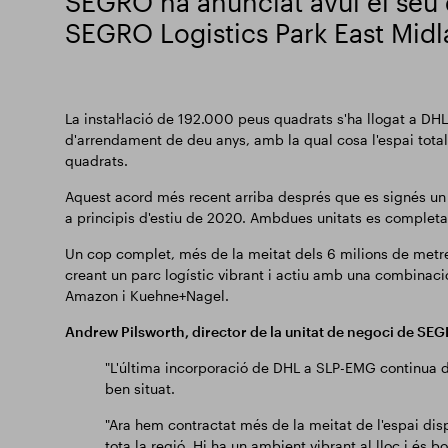
SEGRO ha anunciat avui el seu d
SEGRO Logistics Park East Mid
La instal·lació de 192.000 peus quadrats s'ha llogat a DHL
d'arrendament de deu anys, amb la qual cosa l'espai tot
quadrats.
Aquest acord més recent arriba després que es signés u
a principis d'estiu de 2020. Ambdues unitats es completar
Un cop complet, més de la meitat dels 6 milions de metre
creant un parc logístic vibrant i actiu amb una combinac
Amazon i Kuehne+Nagel.
Andrew Pilsworth, director de la unitat de negoci de SEGR
"L'última incorporació de DHL a SLP-EMG continua 
ben situat.
"Ara hem contractat més de la meitat de l'espai dispo
tota la regió. Hi ha un ambient vibrant al lloc i és bo