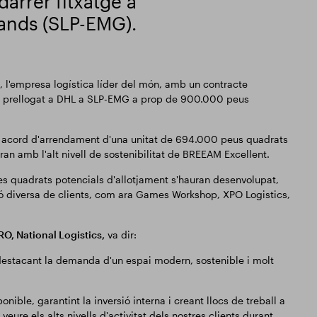
arrer fitxatge a
lands (SLP-EMG).
, l'empresa logística líder del món, amb un contracte
al prellogat a DHL a SLP-EMG a prop de 900.000 peus
n acord d'arrendament d'una unitat de 694.000 peus quadrats
an amb l'alt nivell de sostenibilitat de BREEAM Excellent.
s quadrats potencials d'allotjament s'hauran desenvolupat,
ió diversa de clients, com ara Games Workshop, XPO Logistics,
O, National Logistics,
va dir:
destacant la demanda d'un espai modern, sostenible i molt
nible, garantint la inversió interna i creant llocs de treball a
 veure els alts nivells d'activitat dels nostres clients durant