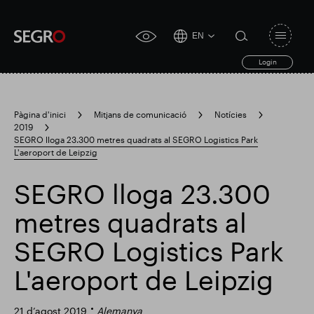
EN
Open
click
navigat
search
Login
for
toggle
form
accessibility
tool
Pàgina d'inici
Mitjans de comunicació
Notícies
2019
Search
SEGRO lloga 23.300 metres quadrats al SEGRO Logistics Park
Clea
Clar
for
L'aeroport de Leipzig
Submit
sub
search
Cerca popular
SEGRO lloga 23.300
metres quadrats al
Responsable SEGRO
SEGRO Logistics Park
L'aeroport de Leipzig
Finca comercial de Slough
Resultats financers
21 d’agost 2019
Alemanya