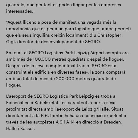
quadrats, que per tant es poden llogar per les empreses
interessades.
"Aquest llicència posa de manifest una vegada més la
importància que és per a un parc logístic que també permeti
que els seus inquilins creixin localment", diu Christopher
Gigl, director de desenvolupament de SEGRO.
En total, el SEGRO Logistics Park Leipzig Airport compta ara
amb més de 100.000 metres quadrats d'espai de lloguer.
Després de la seva completa finalització -SEGRO està
construint els edificis en diverses fases-, la zona comptarà
amb un total de més de 200.000 metres quadrats de
lloguer.
L'aeroport de SEGRO Logistics Park Leipzig es troba a
Eichenallee a Kabelsketal i es caracteritza per la seva
proximitat directa amb l'aeroport de Leipzig/Halle. Situat
directament a la B 6, també hi ha una connexió excel·lent a
través de les autopistes A 9 i A 14 en direcció a Dresden,
Halle i Kassel.