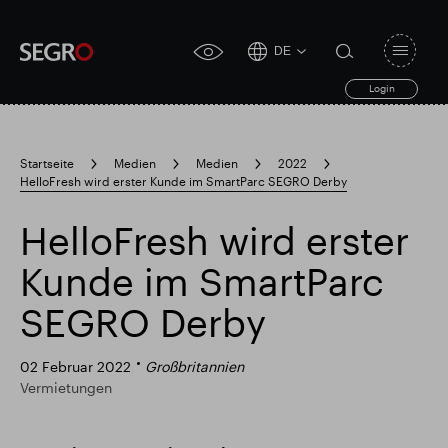
DE
Open
click
navigat
search
Login
for
toggle
form
accessibility
tool
Startseite
Medien
Medien
2022
HelloFresh wird erster Kunde im SmartParc SEGRO Derby
Search
Clea
Clear
for
Submit
sub
HelloFresh wird erster
search
Popular search
Kunde im SmartParc
SEGRO Derby
Verantwortlich SEGRO
Slough Handelsgut
02 Februar 2022
Großbritannien
Vermietungen
Finanzielle Ergebnisse
Trading-Update