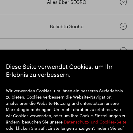
Alles über SEGRO
Beliebte Suche
Kontakt herstellen
Diese Seite verwendet Cookies, um Ihr
Erlebnis zu verbessern.
https://www.linkedin.com/
https://www.youtube.com/
https://twitter.com/segrop
SEGRO plc
Wir verwenden Cookies, um Ihnen ein besseres Surferlebnis
Eingetragener Sitz: 1 New Burlington Place, London W1S 2HR
zu bieten. Cookies verbessern die Website-Navigation,
Im Vereinigten Königreich registrierte Nr. 167591
analysieren die Website-Nutzung und unterstützen unsere
Registrierungsort: England & Wales
Marketingbemühungen. Um mehr darüber zu erfahren, wie
wir Cookies verwenden, oder um Ihre Cookie-Einstellungen zu
ändern, besuchen Sie unsere
Datenschutz- und Cookies-Seite
oder klicken Sie auf „Einstellungen anzeigen“. Indem Sie auf
© SEGRO 2022