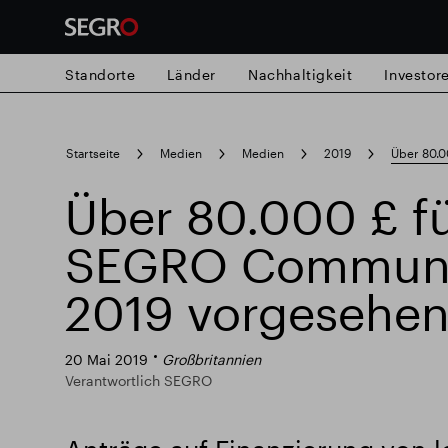
Standorte
Länder
Nachhaltigkeit
Investor
Search
Startseite
Medien
Medien
2019
Über 80.0
for
Submit
Über 80.000 £ f
Popular search
search
SEGRO Communi
Verantwortlich SEGRO
Slough Hande
2019 vorgesehe
Responsible SEGRO
20 Mai 2019
Großbritannien
Verantwortlich SEGRO