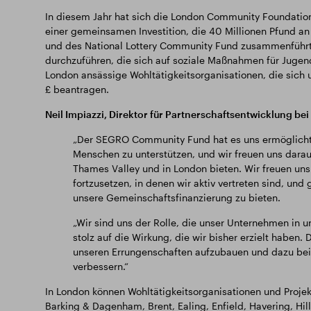
In diesem Jahr hat sich die London Community Foundation
einer gemeinsamen Investition, die 40 Millionen Pfund an 
und des National Lottery Community Fund zusammenführt un
durchzuführen, die sich auf soziale Maßnahmen für Jugendl
London ansässige Wohltätigkeitsorganisationen, die sich
£ beantragen.
Neil Impiazzi, Direktor für Partnerschaftsentwicklung be
„Der SEGRO Community Fund hat es uns ermöglicht, 
Menschen zu unterstützen, und wir freuen uns dara
Thames Valley und in London bieten. Wir freuen un
fortzusetzen, in denen wir aktiv vertreten sind, und 
unsere Gemeinschaftsfinanzierung zu bieten.
„Wir sind uns der Rolle, die unser Unternehmen in 
stolz auf die Wirkung, die wir bisher erzielt hab
unseren Errungenschaften aufzubauen und dazu beiz
verbessern.“
In London können Wohltätigkeitsorganisationen und Proje
Barking & Dagenham, Brent, Ealing, Enfield, Havering, H