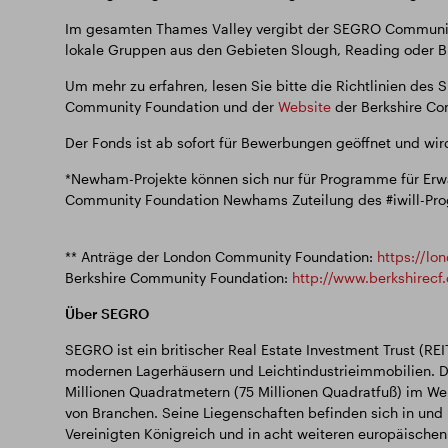
Im gesamten Thames Valley vergibt der SEGRO Community
lokale Gruppen aus den Gebieten Slough, Reading oder Br
Um mehr zu erfahren, lesen Sie bitte die Richtlinien de
Community Foundation und der
Website
der Berkshire C
Der Fonds ist ab sofort für Bewerbungen geöffnet und wir
*Newham-Projekte können sich nur für Programme für Erwa
Community Foundation Newhams Zuteilung des #iwill-Pro
** Anträge der London Community Foundation:
https://lo
Berkshire Community Foundation:
http://www.berkshirecf
Über SEGRO
SEGRO ist ein britischer Real Estate Investment Trust (RE
modernen Lagerhäusern und Leichtindustrieimmobilien. Da
Millionen Quadratmetern (75 Millionen Quadratfuß) im Wer
von Branchen. Seine Liegenschaften befinden sich in un
Vereinigten Königreich und in acht weiteren europäischen