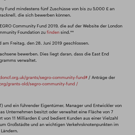
 Fund mindestens fünf Zuschüsse von bis zu 5.000 £ an
acknell, die sich bewerben können.
s SEGRO Community Fund 2019, die auf der Website der London
ommunity Foundation zu
finden
sind.**
d am Freitag, den 28. Juni 2019 geschlossen.
chsene bewerben. Dies liegt daran, dass die East End
gramms verwaltet.
ndoncf.org.uk/grants/segro-community-fund#
/ Anträge der
.org/grants-old/segro-community-fund /
IT) und ein führender Eigentümer, Manager und Entwickler von
s Unternehmen besitzt oder verwaltet eine Fläche von 7
t von 11 Milliarden £ und bedient Kunden aus einer Vielzahl
d um Großstädte und an wichtigen Verkehrsknotenpunkten im
 Ländern.