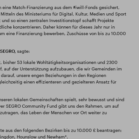
 eine Match-Finanzierung aus dem #iwill-Fonds gesichert,
Mitteln des Ministeriums für Digital, Kultur, Medien und Sport
d so einen zentralen Investitionstopf schafft Projekte
iche konzentrieren. Daher können für dieses Jahr nur in
 um eine Finanzierung bewerben, Zuschüsse von bis zu 10.000
i SEGRO,
sagte:
bisher 53 lokale Wohltätigkeitsorganisationen und 2300
uf, auf der Unterstützung aufzubauen, die wir Gemeinden im
s darauf, unsere engen Beziehungen in den Regionen
gleichzeitig einen effizienteren und gezielteren Ansatz für
unseren lokalen Gemeinschaften spielt, sehr bewusst und sind
en. Der SEGRO Community Fund gibt uns den Rahmen, um auf
utragen, das Leben der Menschen vor Ort weiter zu
kte aus den folgenden Bezirken bis zu 10.000 £ beantragen:
illingdon, Hounslow und Newham*.