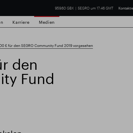
959.60 GBX
SEGRO um 17:46 GMT
Kontakti
en
Karriere
Medien
00 £ für den SEGRO Community Fund 2019 vorgesehen
ür den
ty Fund
lsgut
Finanzielle Ergebnisse
Trading-Up
n