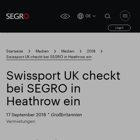
DE
Open
click
navigat
search
Login
for
toggle
form
accessibility
tool
Startseite
Medien
Medien
2018
Swissport UK checkt bei SEGRO in Heathrow ein
Search
Clea
Clear
for
Submit
sub
Swissport UK checkt
search
Popular search
bei SEGRO in
Heathrow ein
Verantwortlich SEGRO
Slough Handelsgut
17 September 2018
Großbritannien
Vermietungen
Finanzielle Ergebnisse
Trading-Update