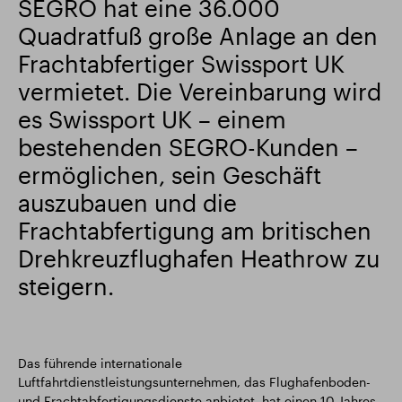
SEGRO hat eine 36.000
Quadratfuß große Anlage an den
Intelligenter Park
Responsible SEGRO
Frachtabfertiger Swissport UK
vermietet. Die Vereinbarung wird
es Swissport UK – einem
bestehenden SEGRO-Kunden –
ermöglichen, sein Geschäft
auszubauen und die
Frachtabfertigung am britischen
Drehkreuzflughafen Heathrow zu
steigern.
Das führende internationale
Luftfahrtdienstleistungsunternehmen, das Flughafenboden-
und Frachtabfertigungsdienste anbietet, hat einen 10-Jahres-