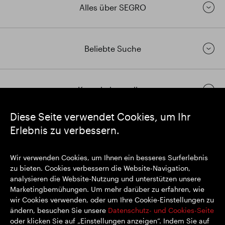
Alles über SEGRO
Beliebte Suche
Kontakt herstellen
Diese Seite verwendet Cookies, um Ihr
Erlebnis zu verbessern.
https://www.linkedin.com/
https://www.youtube.com/
https://twitter.com/segrop
SEGRO plc
Wir verwenden Cookies, um Ihnen ein besseres Surferlebnis
Eingetragener Sitz: 1 New Burlington Place, London W1S 2HR
zu bieten. Cookies verbessern die Website-Navigation,
Im Vereinigten Königreich registrierte Nr. 167591
analysieren die Website-Nutzung und unterstützen unsere
Registrierungsort: England & Wales
Marketingbemühungen. Um mehr darüber zu erfahren, wie
wir Cookies verwenden, oder um Ihre Cookie-Einstellungen zu
ändern, besuchen Sie unsere
Datenschutz- und Cookies-Seite
oder klicken Sie auf „Einstellungen anzeigen“. Indem Sie auf
© SEGRO 2022