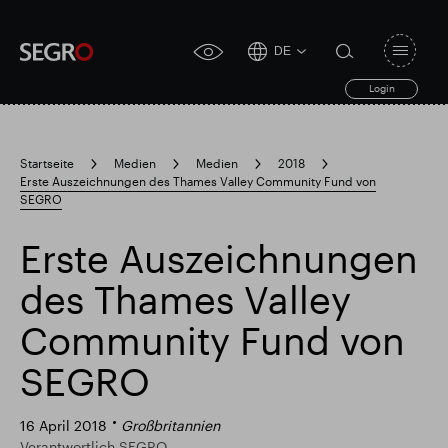
DE
Open
click
navigat
search
Login
for
toggle
form
accessibility
tool
Startseite
Medien
Medien
2018
Erste Auszeichnungen des Thames Valley Community Fund von
Search
SEGRO
Clea
Clear
for
Submit
sub
search
Erste Auszeichnungen
Popular search
des Thames Valley
Verantwortlich SEGRO
Slough Handelsgut
Community Fund von
SEGRO
Finanzielle Ergebnisse
Trading-Update
16 April 2018
Großbritannien
Verantwortlich SEGRO