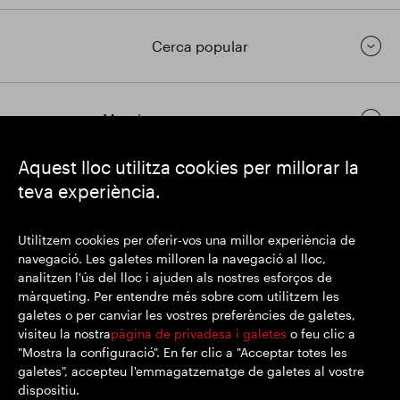
Actualització comercial
Smart Park
Cerca popular
Mantingueu-vos en contacte
Aquest lloc utilitza cookies per millorar la
teva experiència.
https://www.linkedin.com/
https://www.youtube.com/
https://twitter.com/segrop
SEGRO plc
Utilitzem cookies per oferir-vos una millor experiència de
Domicili social: 1 New Burlington Place, Londres W1S 2HR
navegació. Les galetes milloren la navegació al lloc,
Número de registre al Regne Unit 167591
analitzen l'ús del lloc i ajuden als nostres esforços de
Lloc de registre: Anglaterra i Gal·les
màrqueting. Per entendre més sobre com utilitzem les
galetes o per canviar les vostres preferències de galetes,
visiteu la nostra
pàgina de privadesa i galetes
o feu clic a
"Mostra la configuració". En fer clic a "Acceptar totes les
© SEGRO 2022
galetes", accepteu l'emmagatzematge de galetes al vostre
dispositiu.
Exempció de responsabilitat