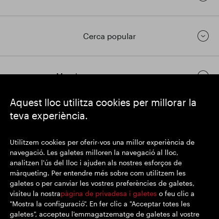
Cerca popular
Mantingueu-vos en contacte
Aquest lloc utilitza cookies per millorar la
teva experiència.
https://www.linkedin.com/
https://www.youtube.com/
https://twitter.com/segrop
SEGRO plc
Utilitzem cookies per oferir-vos una millor experiència de
Domicili social: 1 New Burlington Place, Londres W1S 2HR
navegació. Les galetes milloren la navegació al lloc,
Número de registre al Regne Unit 167591
analitzen l'ús del lloc i ajuden als nostres esforços de
Lloc de registre: Anglaterra i Gal·les
màrqueting. Per entendre més sobre com utilitzem les
galetes o per canviar les vostres preferències de galetes,
visiteu la nostra
pàgina de privadesa i galetes
o feu clic a
"Mostra la configuració". En fer clic a "Acceptar totes les
© SEGRO 2022
galetes", accepteu l'emmagatzematge de galetes al vostre