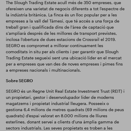
The Slough Trading Estate acull més de 350 empreses, que
ofereixen una varietat de negocis diferents a tot l'espectre de
la indústria britànica. La finca és un lloc popular per a les
empreses a la vall del Tàmesi, que té accés a una força de
treball gran i qualificada dins de l'àrea de captació que
s'ampliarà després de les millores de transport previstes,
inclosa l'obertura de dues estacions de Crossrail el 2019.
SEGRO es compromet a millorar contínuament les
comoditats in situ per als clients i per garantir que Slough
Trading Estate segueixi sent una ubicació líder en el mercat
per a empreses que van des de noves empreses i pimes fins
a empreses nacionals i multinacionals.
Sobre SEGRO
SEGRO és un Regne Unit Real Estate Investment Trust (REIT) i
un propietari, gestor i desenvolupador líder de moderns
magatzems i propietat industrial lleugera. Posseeix o
gestiona 6,4 milions de metres quadrats (69 milions de peus
quadrats) d'espai valorat en 8.000 milions de lliures
esterlines, donant servei a clients d'una àmplia gamma de
sectors industrials. Les seves propietats es troben a les