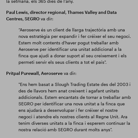
la setmana, els 365 dies de l'any.
Paul Lewis, director regional, Thames Valley and Data
Centres, SEGRO
va dir:
“Aeroserve és un client de llarga trajectòria amb una
nova estratègia per expandir i fer créixer el seu negoci.
Estem molt contents d'haver pogut treballar amb
Aeroserve per identificar una unitat addicional a la
finca que ajudi a donar suport al seu creixement i els
permeti servir els seus clients a tot el país".
Pritpal Purewall, Aeroserve
va dir:
"Ens hem basat a Slough Trading Estate des del 2003 i
des de llavors hem anat creixent i agafant unitats
addicionals. Estem encantats de tornar a treballar amb
SEGRO per identificar una nova unitat a la finca que
ens ajudarà a desenvolupar i fer créixer el nostre
negoci i atendre els nostres clients al Regne Unit. Ara
tenim diverses unitats a la finca i esperem continuar la
nostra relació amb SEGRO durant molts anys".