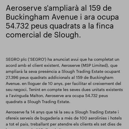
Aeroserve s'ampliarà al 159 de
Actualització comercial
Smart Park
Buckingham Avenue i ara ocupa
54.732 peus quadrats a la finca
comercial de Slough.
SEGRO plc ('SEGRO') ha anunciat avui que ha completat un
acord amb el client existent, Aeroserve (MSP Limited), que
ampliarà la seva presència a Slough Trading Estate ocupant
27.396 peus quadrats addicionals al 159 de Buckingham
Avenue. en lloguer de 10 anys, per facilitar el creixement del
seu negoci. Tenint en compte les seves dues unitats existents
a l'avinguda Malton, Aeroserve ara ocupa 54.732 peus
quadrats a Slough Trading Estate.
Aeroserve fa 14 anys que té la seu a Slough Trading Estate i
ofereix serveis de bugaderia a més de 100 aerolínies i hotels
a tot el país, treballant per atendre els clients els set dies de