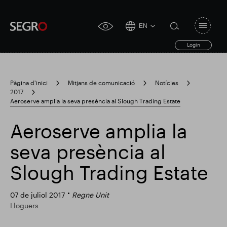
EN
Open
click
navigat
search
Login
for
toggle
form
accessibility
tool
Pàgina d'inici
Mitjans de comunicació
Notícies
2017
Search
Aeroserve amplia la seva presència al Slough Trading Estate
Clea
Clar
for
Submit
sub
search
Aeroserve amplia la
Cerca popular
seva presència al
Responsable SEGRO
Slough Trading Estate
07 de juliol 2017
Regne Unit
Finca comercial de Slough
Resultats financers
Lloguers