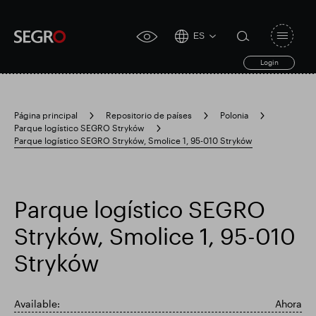
ES
Open
click
navigat
search
Login
for
toggle
form
accessibility
tool
Página principal
Repositorio de países
Polonia
Parque logístico SEGRO Stryków
Search
Parque logístico SEGRO Stryków, Smolice 1, 95-010 Stryków
Clea
Claro
for
Submit
sub
search
Búsqueda popular
Parque logístico SEGRO
Responsable SEGRO
Finca comercial Slough
Stryków, Smolice 1, 95-010
Stryków
Resultados financieros
Available:
Ahora