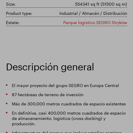
Size:
554341 sq ft (51500 sq m)
Actualización comercial
Parque inteligente
Product type:
Industrial / Almacén / Distribución
Estate:
Parque logístico SEGRO Stryków
Descripción general
El mayor proyecto del grupo SEGRO en Europa Central
87 hectáreas de terreno de inversión
Más de 300.000 metros cuadrados de espacio existentes
En definitiva, casi 400.000 metros cuadrados de espacio
de almacenamiento, logística (cross-docking) y
producción.
Infraestructura del parque que incluye amplios caminos