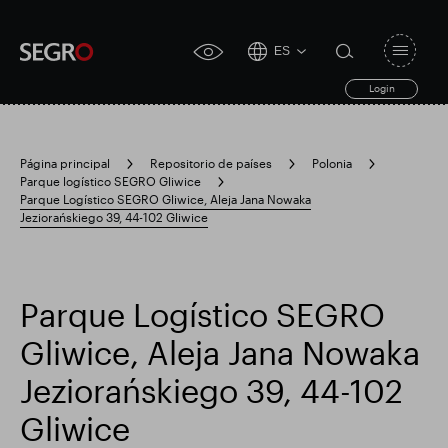
ES
Open
click
navigat
search
Login
for
toggle
form
accessibility
tool
Página principal
Repositorio de países
Polonia
Parque logístico SEGRO Gliwice
Search
Parque Logístico SEGRO Gliwice, Aleja Jana Nowaka
Clea
Claro
for
Jeziorańskiego 39, 44-102 Gliwice
Submit
sub
search
Búsqueda popular
Parque Logístico SEGRO
Responsable SEGRO
Finca comercial Slough
Gliwice, Aleja Jana Nowaka
Jeziorańskiego 39, 44-102
Resultados financieros
Gliwice