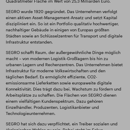
Quadratmeter Fläche im Wert von 25,3 Milliarden Euro.
SEGRO wurde 1920 gegründet. Das Unternehmen verfolgt
einen aktiven Asset-Management-Ansatz und setzt Kapital
diszipliniert ein. So ist ein Portfolio qualitativ hochwertiger,
nachhaltiger Gebäude in einigen von Europas größten
Städten sowie an Schlüsselzentren für Transport und digitale
Infrastruktur entstanden.
SEGRO schafft Raum, der außergewöhnliche Dinge möglich
macht – von modernen Logistik-Großlagern bis hin zu
urbanen Lagern und Rechenzentren. Das Unternehmen bietet
Infrastruktur für moderne Volkswirtschaften und den
täglichen Bedarf. Es ermöglicht effiziente, CO2-
emissionsarme Lieferketten sowie europaweite digitale
Konnektivität. Dies trägt dazu bei, Wachstum zu fördern und
Arbeitsplätze zu schaffen. Die Flächen von SEGRO dienen
einem vielfältigen Kundenspektrum. Dazu gehören
Einzelhändler, Produzenten, Logistikanbieter und
Technologieunternehmen.
SEGRO hat sich dazu verpflichtet, ein Treiber sozialen und
ökologischen Wohles zu sein. Dabei steht im Fokus,