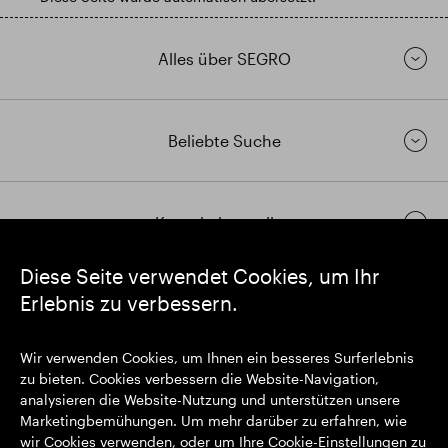
Alles über SEGRO
Beliebte Suche
Kontakt herstellen
Diese Seite verwendet Cookies, um Ihr
Erlebnis zu verbessern.
https://www.linkedin.com/
https://www.youtube.com/
https://twitter.com/segrop
SEGRO plc
Wir verwenden Cookies, um Ihnen ein besseres Surferlebnis
Eingetragener Sitz: 1 New Burlington Place, London W1S 2HR
zu bieten. Cookies verbessern die Website-Navigation,
Im Vereinigten Königreich registrierte Nr. 167591
analysieren die Website-Nutzung und unterstützen unsere
Registrierungsort: England & Wales
Marketingbemühungen. Um mehr darüber zu erfahren, wie
wir Cookies verwenden, oder um Ihre Cookie-Einstellungen zu