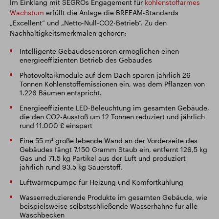
Im Einklang mit SEGROs Engagement für
kohlenstoffarmes
Wachstum
erfüllt die Anlage die BREEAM-Standards
„Excellent“ und „Netto-Null-CO2-Betrieb“. Zu den
Nachhaltigkeitsmerkmalen gehören:
Intelligente Gebäudesensoren ermöglichen einen
energieeffizienten Betrieb des Gebäudes
Photovoltaikmodule auf dem Dach sparen jährlich 26
Tonnen Kohlenstoffemissionen ein, was dem Pflanzen von
1.226 Bäumen entspricht.
Energieeffiziente LED-Beleuchtung im gesamten Gebäude,
die den CO2-Ausstoß um 12 Tonnen reduziert und jährlich
rund 11.000 £ einspart
Eine 55 m² große lebende Wand an der Vorderseite des
Gebäudes fängt 7.150 Gramm Staub ein, entfernt 126,5 kg
Gas und 71,5 kg Partikel aus der Luft und produziert
jährlich rund 93,5 kg Sauerstoff.
Luftwärmepumpe für Heizung und Komfortkühlung
Wasserreduzierende Produkte im gesamten Gebäude, wie
beispielsweise selbstschließende Wasserhähne für alle
Waschbecken