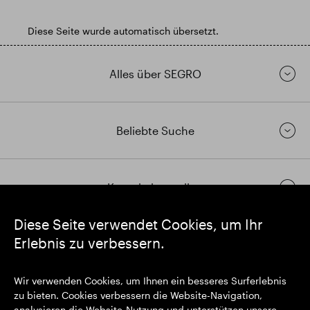
Diese Seite wurde automatisch übersetzt.
Alles über SEGRO
Beliebte Suche
Kontakt herstellen
Diese Seite verwendet Cookies, um Ihr
Erlebnis zu verbessern.
https://www.linkedin.com/
https://www.youtube.com/
https://twitter.com/segrop
SEGRO plc
Wir verwenden Cookies, um Ihnen ein besseres Surferlebnis
Eingetragener Sitz: 1 New Burlington Place, London W1S 2HR
zu bieten. Cookies verbessern die Website-Navigation,
Im Vereinigten Königreich registrierte Nr. 167591
analysieren die Website-Nutzung und unterstützen unsere