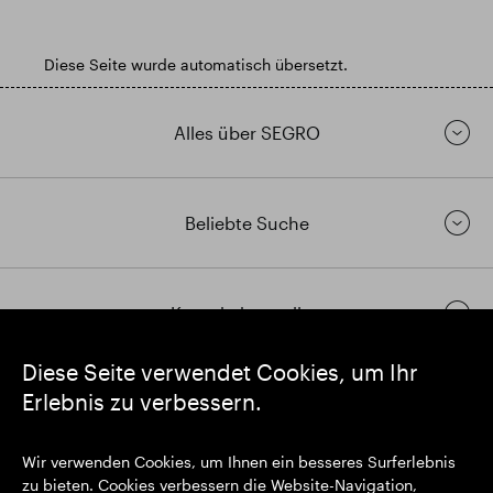
Diese Seite wurde automatisch übersetzt.
Alles über SEGRO
Beliebte Suche
Kontakt herstellen
Diese Seite verwendet Cookies, um Ihr
Erlebnis zu verbessern.
https://www.linkedin.com/
https://www.youtube.com/
https://twitter.com/segrop
SEGRO plc
Wir verwenden Cookies, um Ihnen ein besseres Surferlebnis
Eingetragener Sitz: 1 New Burlington Place, London W1S 2HR
zu bieten. Cookies verbessern die Website-Navigation,